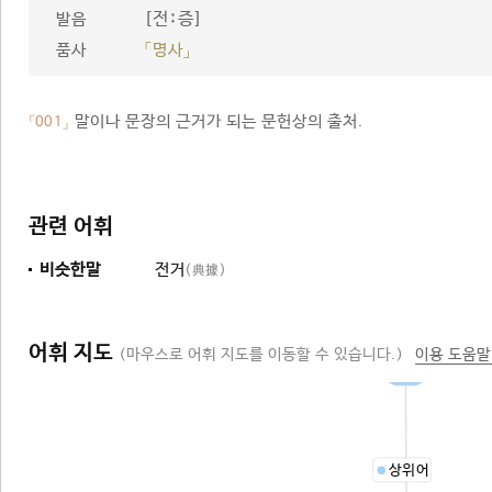
[전ː증]
발음
품사
「명사」
말이나 문장의 근거가 되는 문헌상의 출처.
「001」
관련 어휘
비슷한말
전거
(典據)
어휘 지도
(마우스로 어휘 지도를 이동할 수 있습니다.)
이용 도움말
출처
상위어