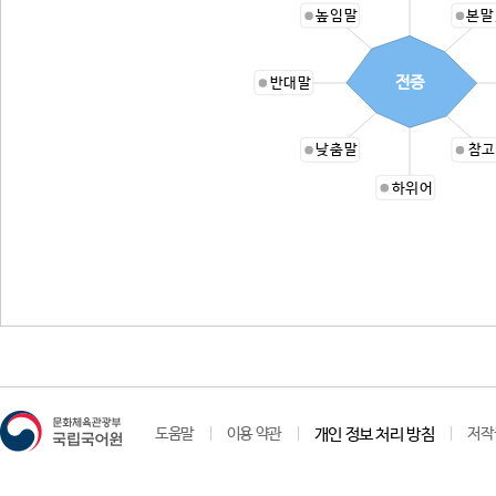
높임말
본말
전증
반대말
낮춤말
참고
하위어
도움말
이용 약관
개인 정보 처리 방침
저작