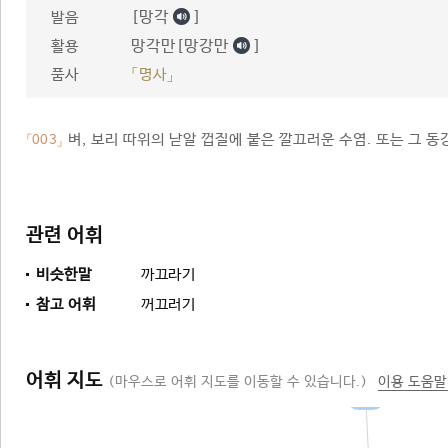
[망각
]
발음
망각만[망강만
]
활용
품사
「명사」
벼, 보리 따위의 낟알 껍질에 붙은 깔끄러운 수염. 또는 그 동
「003」
관련 어휘
비슷한말
까끄라기
참고 어휘
꺼끄러기
어휘 지도
(마우스로 어휘 지도를 이동할 수 있습니다.)
이용 도움말
털