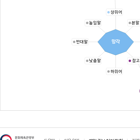
상위어
높임말
본말
망각
반대말
낮춤말
참고
하위어