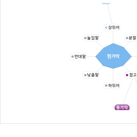
아악
상위어
높임말
본말
헌가악
반대말
낮춤말
참고
하위어
등가악