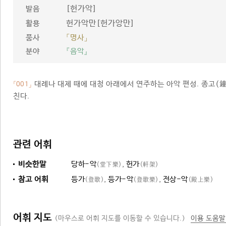
[헌가악]
발음
헌가악만[헌가앙만]
활용
품사
「명사」
분야
『음악』
대례나 대제 때에 대청 아래에서 연주하는 아악 편성. 종고(
「001」
친다.
관련 어휘
비슷한말
당하-악
,
헌가
(堂下樂)
(軒架)
참고 어휘
등가
,
등가-악
,
전상-악
(登歌)
(登歌樂)
(殿上樂)
어휘 지도
(마우스로 어휘 지도를 이동할 수 있습니다.)
이용 도움말