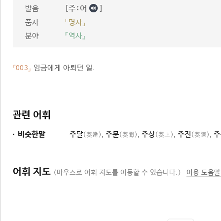
[주ː어
]
발음
품사
「명사」
분야
『역사』
임금에게 아뢰던 일.
「003」
관련 어휘
비슷한말
주달
,
주문
,
주상
,
주진
,
주
(奏達)
(奏聞)
(奏上)
(奏陳)
어휘 지도
(마우스로 어휘 지도를 이동할 수 있습니다.)
이용 도움말