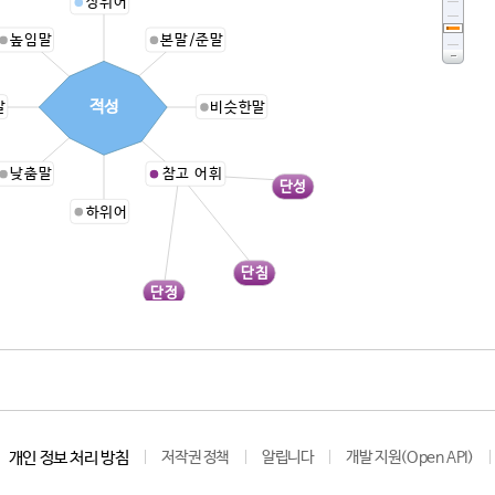
상위어
높임말
본말/준말
적성
말
비슷한말
낮춤말
참고 어휘
단성
하위어
단침
단정
개인 정보 처리 방침
저작권 정책
알립니다
개발 지원(Open API)