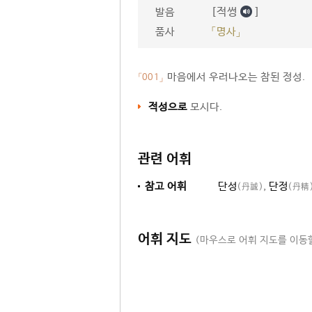
[적썽
]
발음
품사
「명사」
마음에서 우러나오는 참된 정성.
「001」
적성으로
모시다.
관련 어휘
참고 어휘
단성
,
단정
(丹誠)
(丹精
어휘 지도
(마우스로 어휘 지도를 이동할