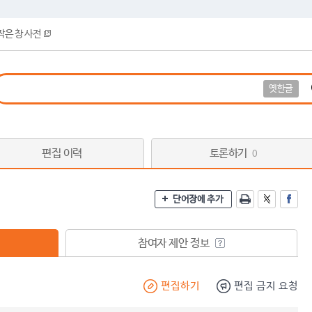
작은 창 사전
옛한글
편집 이력
토론하기
0
단어장에 추가
참여자 제안 정보
편집하기
편집 금지 요청