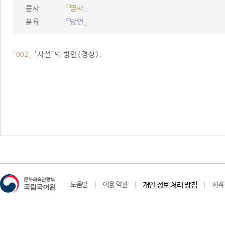
품사
「명사」
분류
「방언」
‘
사설
’의 방언(경상).
「002」
도움말
이용 약관
개인 정보 처리 방침
저작