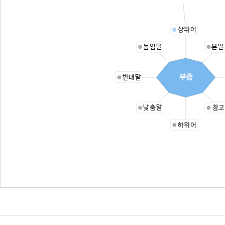
상위어
높임말
본말
부증
반대말
낮춤말
참고
하위어