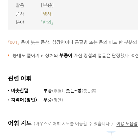
[부증]
발음
품사
「명사」
분야
『한의』
몸이 붓는 증상. 심장병이나 콩팥병 또는 몸의 어느 한 부분의
「001」
붕대도 풀어지고 상처와
부증이
가신 명철의 얼굴은 단정했다.≪선
관련 어휘
비슷한말
부종
,
붓는-병
(浮腫)
(붓는病)
지역어(방언)
부중
(평안)
어휘 지도
(마우스로 어휘 지도를 이동할 수 있습니다.)
이용 도움말
증세