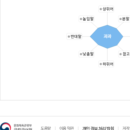
상위어
높임말
본말
과과
반대말
낮춤말
참고
하위어
도움말
이용 약관
개인 정보 처리 방침
저작