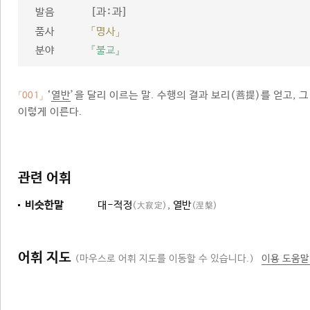
[과ː과]
발음
품사
「명사」
분야
『불교』
‘
열반
’을 달리 이르는 말. 수행의 결과 보리(菩提)를 얻고,
「001」
이렇게 이른다.
관련 어휘
비슷한말
대-적정
,
열반
(大寂定)
(涅槃)
어휘 지도
(마우스로 어휘 지도를 이동할 수 있습니다.)
이용 도움말