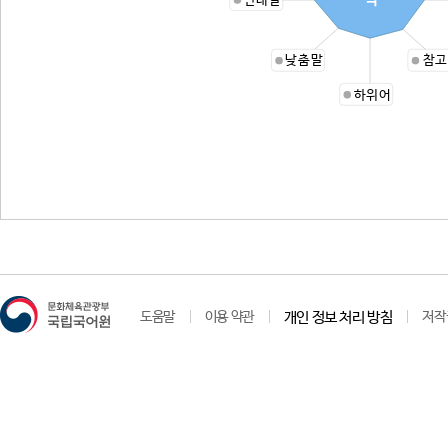
반대말
낮춤말
참고
하위어
도움말
이용 약관
개인 정보 처리 방침
저작