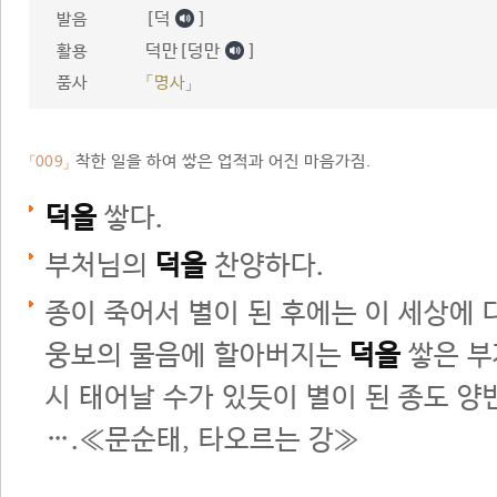
[덕
]
발음
덕만[덩만
]
활용
품사
「명사」
착한 일을 하여 쌓은 업적과 어진 마음가짐.
「009」
덕을
쌓다.
부처님의
덕을
찬양하다.
종이 죽어서 별이 된 후에는 이 세상에 
웅보의 물음에 할아버지는
덕을
쌓은 부
시 태어날 수가 있듯이 별이 된 종도 양
….≪문순태, 타오르는 강≫