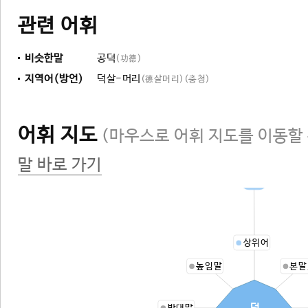
관련 어휘
비슷한말
공덕
(功德)
지역어(방언)
덕살-머리
(德살머리)
(충청)
어휘 지도
(마우스로 어휘 지도를 이동할 
말 바로 가기
덕
상위어
높임말
본말
덕