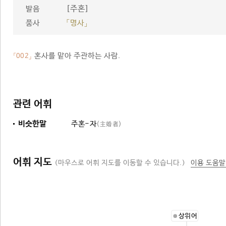
[주혼]
발음
품사
「명사」
혼사를 맡아 주관하는 사람.
「002」
관련 어휘
비슷한말
주혼-자
(主婚者)
어휘 지도
(마우스로 어휘 지도를 이동할 수 있습니다.)
이용 도움말
상위어