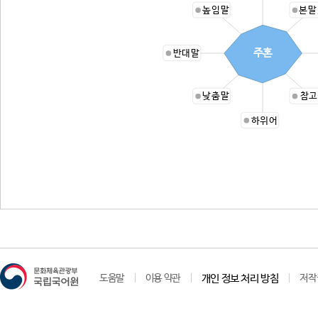
높임말
본말
주혼
반대말
낮춤말
참고
하위어
도움말
이용 약관
개인 정보 처리 방침
저작