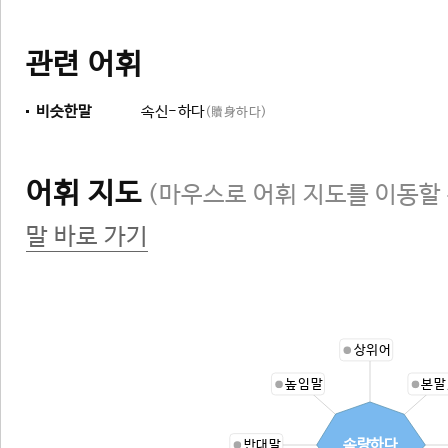
관련 어휘
비슷한말
속신-하다
(贖身하다)
어휘 지도
(마우스로 어휘 지도를 이동할 
말 바로 가기
상위어
높임말
본말
속량하다
반대말