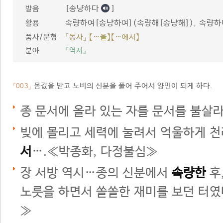
[송냥하다
]
발음
속량하여[송냥하여](속량해[송냥해]), 속량하
활용
품사/문형
「동사」 【…을】【…에서】
분야
『역사』
몸값을 받고 노비의 신분을 풀어 주어서 양민이 되게 하다.
「003」
종 문서에 올라 있는 자를 문서를 불살
빚에 몰리고 세력에 눌려서 억울하게 
서
….≪박종화, 다정불심≫
장 서방 역시…종의 신분에서
속량한
후
노릇을 하면서 쏠쏠한 재미를 보던 터였
≫