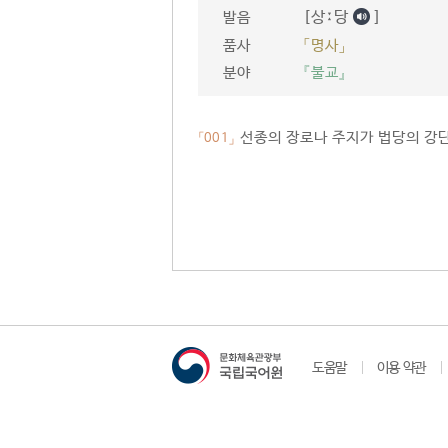
[상ː당
]
발음
품사
「명사」
분야
『불교』
선종의 장로나 주지가 법당의 강단
「001」
도움말
이용 약관