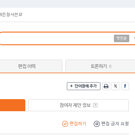
작은 창 사전
옛한글
편집 이력
토론하기
0
단어장에 추가
참여자 제안 정보
편집하기
편집 금지 요청