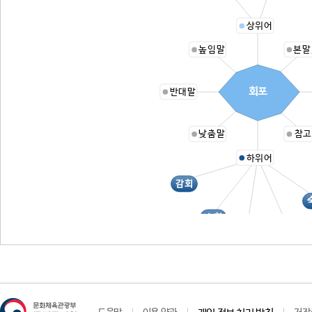
상위어
높임말
본말
회포
반대말
낮춤말
참고
하위어
감회
소회
숙회
숙원