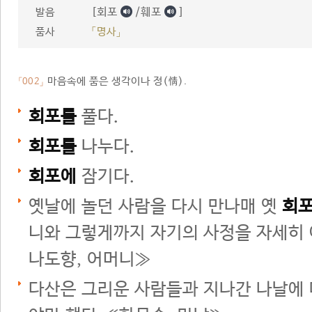
[회포
/훼포
]
발음
품사
「명사」
마음속에 품은 생각이나 정(情).
「002」
회포를
풀다.
회포를
나누다.
회포에
잠기다.
옛날에 놀던 사람을 다시 만나매 옛
회
니와 그렇게까지 자기의 사정을 자세히 
나도향, 어머니≫
다산은 그리운 사람들과 지나간 나날에