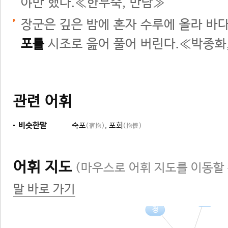
야만 했다.≪한무숙, 만남≫
장군은 깊은 밤에 혼자 수루에 올라 바
포를
시조로 읊어 풀어 버린다.≪박종화
관련 어휘
비슷한말
숙포
,
포회
(宿抱)
(抱懷)
어휘 지도
(마우스로 어휘 지도를 이동할 
말 바로 가기
생각
정