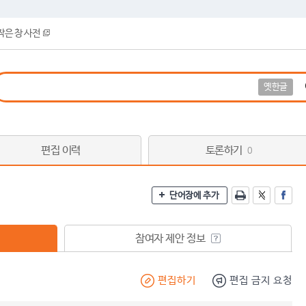
작은 창 사전
옛한글
편집 이력
토론하기
0
단어장에 추가
참여자 제안 정보
편집하기
편집 금지 요청