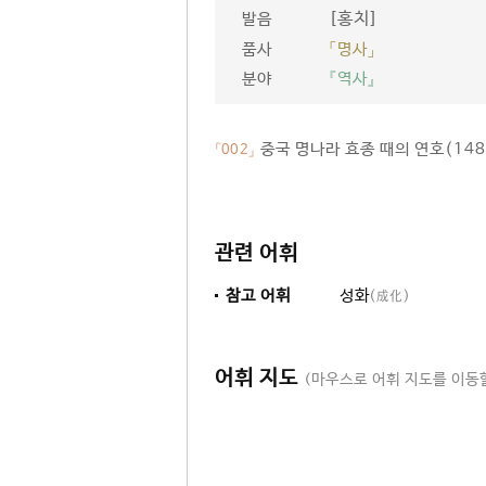
[홍치]
발음
품사
「명사」
분야
『역사』
중국 명나라 효종 때의 연호(148
「002」
관련 어휘
참고 어휘
성화
(成化)
어휘 지도
(마우스로 어휘 지도를 이동할