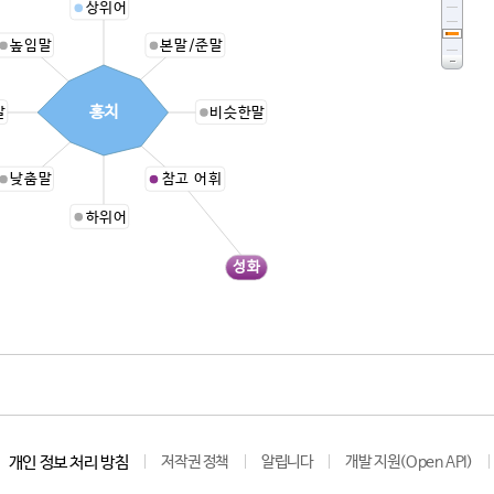
상위어
높임말
본말/준말
홍치
말
비슷한말
낮춤말
참고 어휘
하위어
성화
개인 정보 처리 방침
저작권 정책
알립니다
개발 지원(Open API)