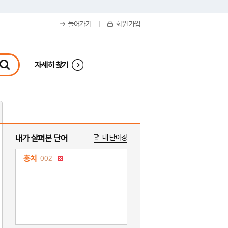
들어가기
회원 가입
자세히 찾기
내가 살펴본 단어
내 단어장
홍치
002