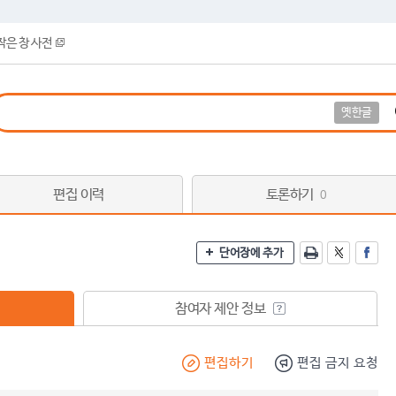
작은 창 사전
옛한글
편집 이력
토론하기
0
단어장에 추가
참여자 제안 정보
편집하기
편집 금지 요청