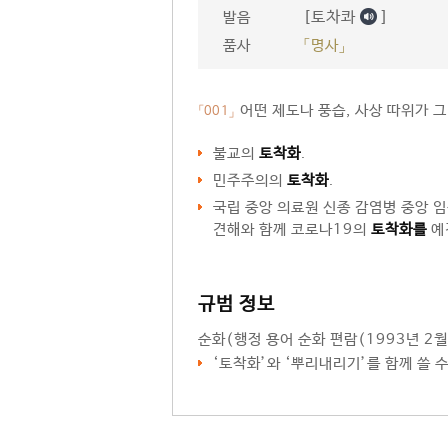
[토차콰
]
발음
품사
「명사」
어떤 제도나 풍습, 사상 따위가 그
「001」
불교의
토착화
.
민주주의의
토착화
.
국립 중앙 의료원 신종 감염병 중앙 
견해와 함께 코로나19의
토착화를
예
규범 정보
순화
(행정 용어 순화 편람(1993년 2월
‘
토착화
’와 ‘뿌리내리기’를 함께 쓸 