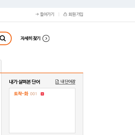
들어가기
회원 가입
자세히 찾기
내가 살펴본 단어
내 단어장
토착-화
001