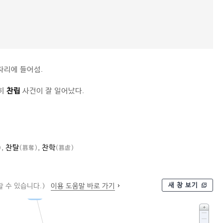
자리에 들어섬.
특히
찬립
사건이 잘 일어났다.
,
찬탈
,
찬학
)
(簒奪)
(簒虐)
새 창 보기
 수 있습니다.)
이용 도움말 바로 가기
강탈