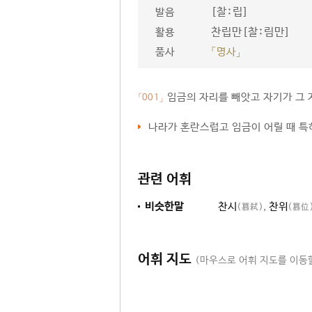
[찰ː립]
발음
찬립만[찰ː림만]
활용
품사
「명사」
임금의 자리를 빼앗고 자기가 그 
「001」
나라가 혼란스럽고 임금이 어릴 때 
관련 어휘
비슷한말
찬시
,
찬위
(簒弑)
(簒位
어휘 지도
(마우스로 어휘 지도를 이동할