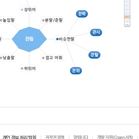
상위어
찬학
높임말
본말/준말
찬시
찬립
말
비슷한말
찬탈
낮춤말
참고 어휘
하위어
찬위
개인 정보 처리 방침
저작권 정책
알립니다
개발 지원(Open API)