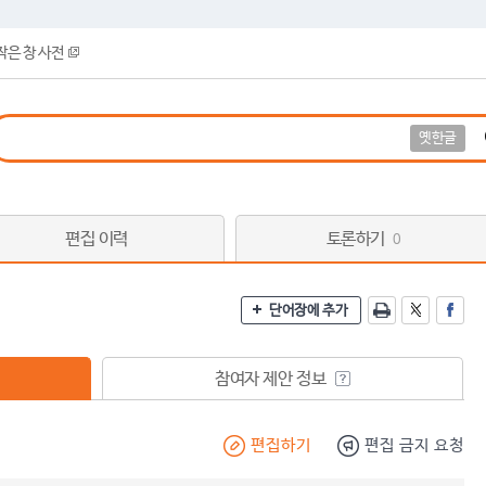
작은 창 사전
옛한글
편집 이력
토론하기
0
단어장에 추가
참여자 제안 정보
편집하기
편집 금지 요청