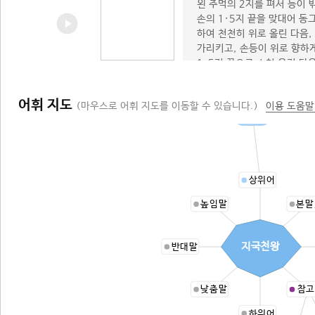
왼 주먹의 2지를 펴서 등이 
손의 1·5지 끝을 맞대어 
하여 천천히 위로 올린 다음,
가리키고, 손등이 위로 향하게
1·5지 끝으로 스쳐 올린 다음
운다.
어휘 지도
(마우스로 어휘 지도를 이동할 수 있습니다.)
이용 도움말
사천왕
상위어
높임말
본말
지국천왕
반대말
낮춤말
참고
하위어