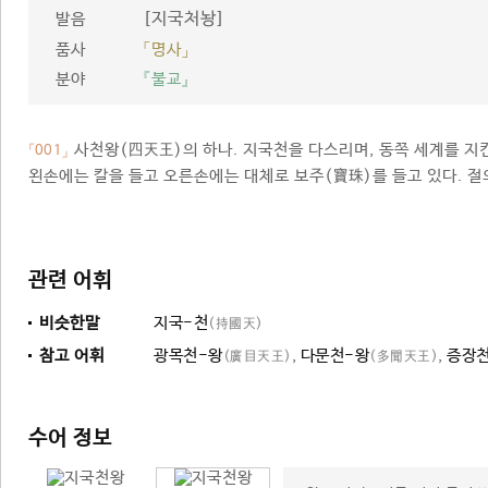
[지국처놩]
발음
품사
「명사」
분야
『불교』
사천왕(四天王)의 하나. 지국천을 다스리며, 동쪽 세계를 지킨
「001」
왼손에는 칼을 들고 오른손에는 대체로 보주(寶珠)를 들고 있다. 절
관련 어휘
비슷한말
지국-천
(持國天)
참고 어휘
광목천-왕
,
다문천-왕
,
증장
(廣目天王)
(多聞天王)
수어 정보