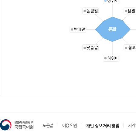
상위어
높임말
본말
은화
반대말
낮춤말
참고
하위어
도움말
이용 약관
개인 정보 처리 방침
저작