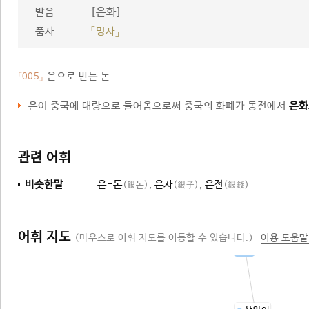
[은화]
발음
품사
「명사」
은으로 만든 돈.
「005」
은이 중국에 대량으로 들어옴으로써 중국의 화폐가 동전에서
은화
관련 어휘
비슷한말
은-돈
,
은자
,
은전
(銀돈)
(銀子)
(銀錢)
어휘 지도
(마우스로 어휘 지도를 이동할 수 있습니다.)
이용 도움말
돈