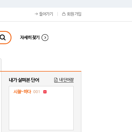
들어가기
회원 가입
자세히 찾기
내가 살펴본 단어
내 단어장
시찰-하다
001