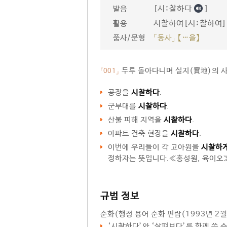
[시ː찰하다
]
발음
시찰하여[시ː찰하여]
활용
품사/문형
「동사」 【…을】
두루 돌아다니며 실지(實地)의 
「001」
공장을
시찰하다
.
군부대를
시찰하다
.
산불 피해 지역을
시찰하다
.
아파트 건축 현장을
시찰하다
.
이번에 우리들이 각 고아원을
시찰하
정하자는 뜻입니다.≪홍성원, 육이오
규범 정보
순화
(행정 용어 순화 편람(1993년 2월
‘
시찰하다
’와 ‘
살펴보다
’를 함께 쓸 