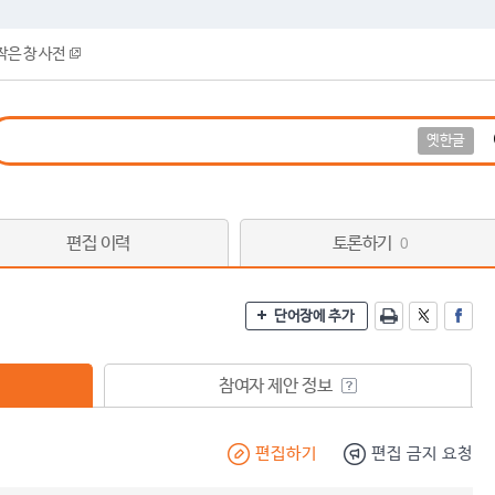
작은 창 사전
옛한글
편집 이력
토론하기
0
단어장에 추가
참여자 제안 정보
편집하기
편집 금지 요청