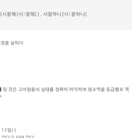
(시찰해[시ː찰해]), 시찰하니[시ː찰하니]
사정을 살피다.
게
된 것은 고아원들의 실태를 정확히 파악하여 원조액을 등급별로 책
≫
 12일))
수 있다고 되어 있다.