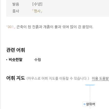
[수녕]
발음
품사
「명사」
곤죽이 된 진흙과 개흙이 물과 섞여 많이 괸 웅덩이.
「001」
관련 어휘
비슷한말
수렁
어휘 지도
(마우스로 어휘 지도를 이동할 수 있습니다.)
이용 도움말
웅덩이
상위어