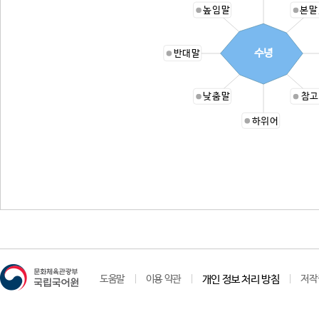
높임말
본말
수녕
반대말
낮춤말
참고
하위어
도움말
이용 약관
개인 정보 처리 방침
저작