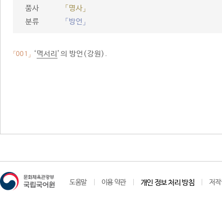
품사
「명사」
분류
「방언」
‘
멱서리
’의 방언(강원).
「001」
도움말
이용 약관
개인 정보 처리 방침
저작