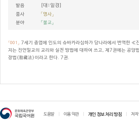
[대ː일경]
발음
품사
「명사」
분야
『불교』
7세기 중엽에 인도의 슈바카라심하가 당나라에서 번역한 ≪
「001」
지는 진언밀교의 교리와 실천 방법에 대하여 쓰고, 제7권에는 공양법
장법(胎藏法)이라고 한다. 7권.
도움말
이용 약관
개인 정보 처리 방침
저작