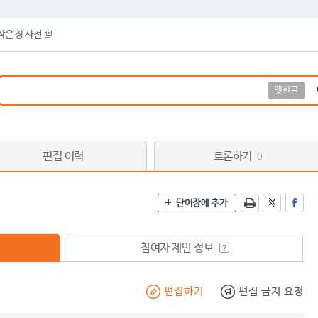
작은 창 사전
옛한글
편집 이력
토론하기
0
단어장에 추가
참여자 제안 정보
편집하기
편집 금지 요청