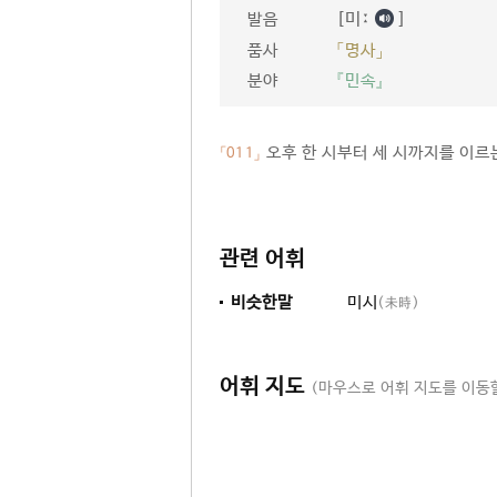
[미ː
]
발음
품사
「명사」
분야
『민속』
오후 한 시부터 세 시까지를 이르는
「011」
관련 어휘
비슷한말
미시
(未時)
어휘 지도
(마우스로 어휘 지도를 이동할