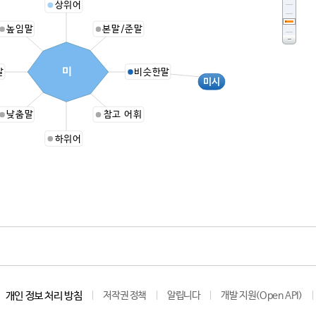
상위어
높임말
본말/준말
미
말
비슷한말
미시
낮춤말
참고 어휘
하위어
개인 정보 처리 방침
저작권 정책
알립니다
개발 지원(Open API)