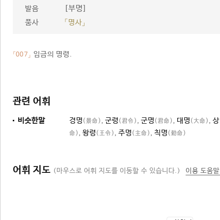
[부명]
발음
품사
「명사」
임금의 명령.
「007」
관련 어휘
비슷한말
경명
,
군령
,
군명
,
대명
,
상
(景命)
(君令)
(君命)
(大命)
,
왕령
,
주명
,
칙명
命)
(王令)
(主命)
(勅命)
어휘 지도
(마우스로 어휘 지도를 이동할 수 있습니다.)
이용 도움말