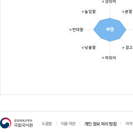
상위어
높임말
본말
부명
반대말
낮춤말
참고
하위어
도움말
이용 약관
개인 정보 처리 방침
저작