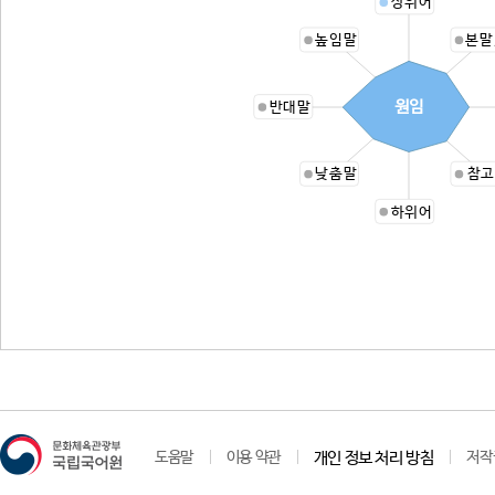
상위어
높임말
본말
원임
반대말
낮춤말
참고
하위어
도움말
이용 약관
개인 정보 처리 방침
저작