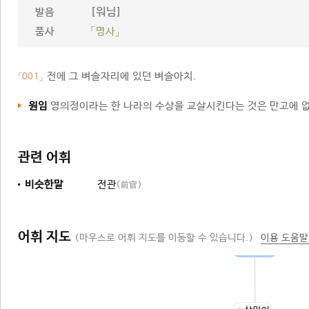
[워님]
발음
품사
「명사」
전에 그 벼슬자리에 있던 벼슬아치.
「001」
원임
영의정이라는 한 나라의 수상을 교살시킨다는 것은 만고에 없
관련 어휘
비슷한말
전관
(前官)
어휘 지도
(마우스로 어휘 지도를 이동할 수 있습니다.)
이용 도움말
벼슬아치