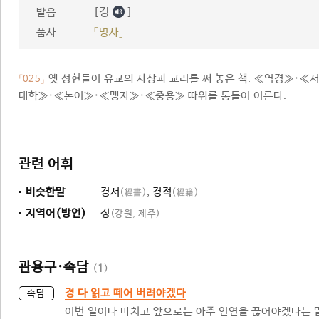
[경
]
발음
품사
「명사」
옛 성현들이 유교의 사상과 교리를 써 놓은 책. ≪역경≫·
「025」
대학≫·≪논어≫·≪맹자≫·≪중용≫ 따위를 통틀어 이른다.
관련 어휘
비슷한말
경서
,
경적
(經書)
(經籍)
지역어(방언)
정
(강원, 제주)
관용구·속담
(
1
)
경 다 읽고 떼어 버려야겠다
속담
이번 일이나 마치고 앞으로는 아주 인연을 끊어야겠다는 