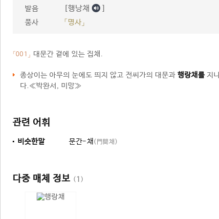
[행낭채
]
발음
품사
「명사」
대문간 곁에 있는 집채.
「001」
종상이는 아무의 눈에도 띄지 않고 전씨가의 대문과
행랑채를
지나
다.≪박완서, 미망≫
관련 어휘
비슷한말
문간-채
(門間채)
다중 매체 정보
(
1
)