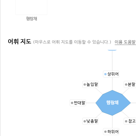
행랑채
어휘 지도
(마우스로 어휘 지도를 이동할 수 있습니다.)
이용 도움말
집채
상위어
높임말
본말
행랑채
반대말
낮춤말
참고
하위어