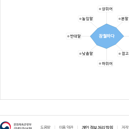
상위어
높임말
본말
참월하다
반대말
낮춤말
참고
하위어
도움말
이용 약관
개인 정보 처리 방침
저작