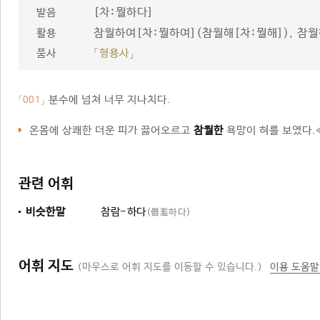
[차ː뭘하다]
발음
참월하여[차ː뭘하여](참월해[차ː뭘해]), 참
활용
품사
「형용사」
분수에 넘쳐 너무 지나치다.
「001」
온몸에 상쾌한 더운 피가 끓어오르고
참월한
욕망이 혀를 보였다.
관련 어휘
비슷한말
참람-하다
(僭濫하다)
어휘 지도
(마우스로 어휘 지도를 이동할 수 있습니다.)
이용 도움말