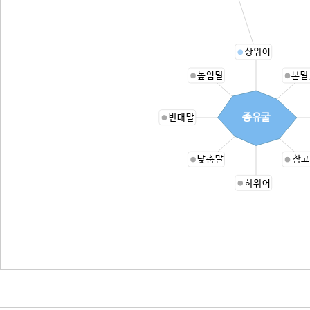
상위어
높임말
본말
종유굴
반대말
낮춤말
참고
하위어