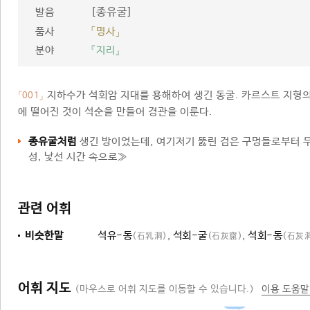
[종유굴]
발음
품사
「명사」
분야
『지리』
지하수가 석회암 지대를 용해하여 생긴 동굴. 카르스트 지형의
「001」
에 떨어진 것이 석순을 만들어 경관을 이룬다.
종유굴처럼
생긴 방이었는데, 여기저기 뚫린 검은 구멍들로부터 
성, 낯선 시간 속으로≫
관련 어휘
비슷한말
석유-동
,
석회-굴
,
석회-동
(石乳洞)
(石灰窟)
(石灰
어휘 지도
(마우스로 어휘 지도를 이동할 수 있습니다.)
이용 도움말
동굴