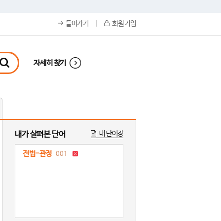
들어가기
회원 가입
자세히 찾기
내가 살펴본 단어
내 단어장
전법-관정
001