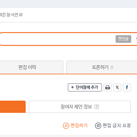
작은 창 사전
옛한글
편집 이력
토론하기
0
단어장에 추가
참여자 제안 정보
편집하기
편집 금지 요청