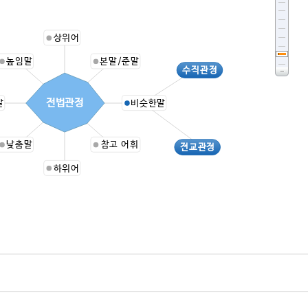
상위어
높임말
본말/준말
수직관정
전법관정
말
비슷한말
낮춤말
참고 어휘
전교관정
하위어