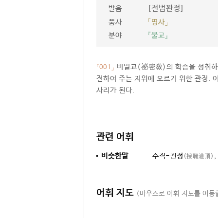
[전법꽌정]
발음
품사
「명사」
분야
『불교』
비밀교(祕密敎)의 학습을 성취하
「001」
전하여 주는 지위에 오르기 위한 관정. 
사리가 된다.
관련 어휘
비슷한말
수직-관정
,
(授職灌頂)
어휘 지도
(마우스로 어휘 지도를 이동할