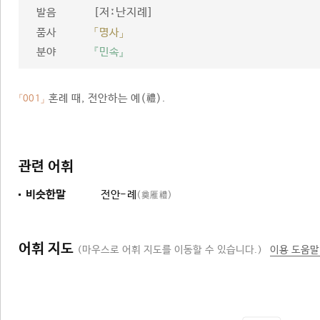
[저ː난지례]
발음
품사
「명사」
분야
『민속』
혼례 때, 전안하는 예(禮).
「001」
관련 어휘
비슷한말
전안-례
(奠雁禮)
어휘 지도
(마우스로 어휘 지도를 이동할 수 있습니다.)
이용 도움말