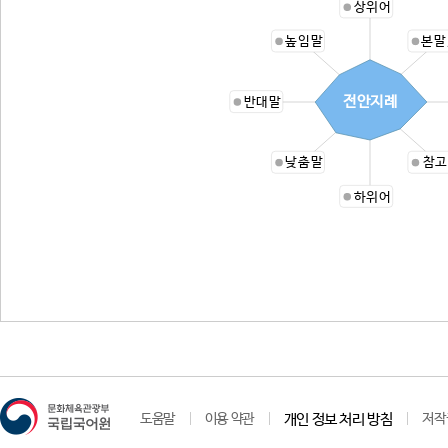
상위어
높임말
본말
전안지례
반대말
낮춤말
참고
하위어
도움말
이용 약관
개인 정보 처리 방침
저작