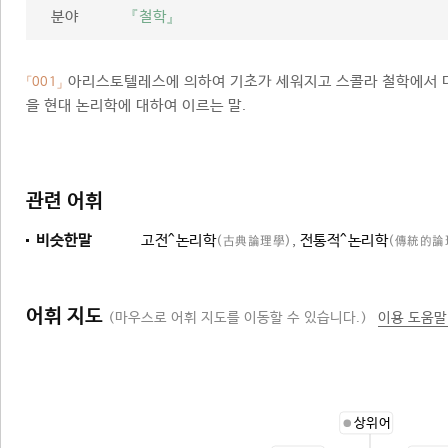
분야
『철학』
아리스토텔레스에 의하여 기초가 세워지고 스콜라 철학에서 
「001」
을 현대 논리학에 대하여 이르는 말.
관련 어휘
비슷한말
고전^논리학
,
전통적^논리학
(古典論理學)
(傳統的論
어휘 지도
(마우스로 어휘 지도를 이동할 수 있습니다.)
이용 도움말
상위어