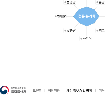
높임말
본말
전통 논리학
반대말
낮춤말
참고
하위어
도움말
이용 약관
개인 정보 처리 방침
저작