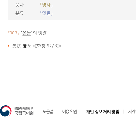
품사
「명사」
분류
「옛말」
‘
온돌
’의 옛말.
「003」
光炕
봉노
.≪
한청 9:73
≫
도움말
이용 약관
개인 정보 처리 방침
저작