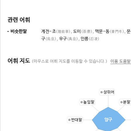
관련 어휘
비슷한말
계전-초
,
도미
,
맥문-동
,
문
(階前草)
(荼蘼)
(麥門冬)
구
,
우구
,
인릉
(烏韭)
(禹韭)
(忍凌)
어휘 지도
(마우스로 어휘 지도를 이동할 수 있습니다.)
이용 도움말
상위어
높임말
본말
양구
반대말