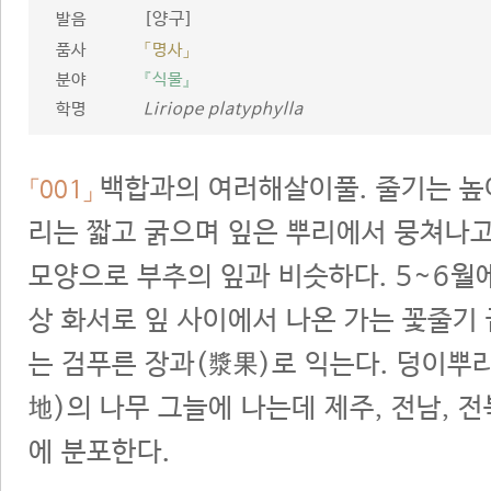
[양구]
발음
품사
「명사」
분야
『식물』
학명
Liriope platyphylla
백합과의 여러해살이풀. 줄기는 높이
「001」
리는 짧고 굵으며 잎은 뿌리에서 뭉쳐나고
모양으로 부추의 잎과 비슷하다. 5~6월
상 화서로 잎 사이에서 나온 가는 꽃줄기
는 검푸른 장과(漿果)로 익는다. 덩이뿌리
地)의 나무 그늘에 나는데 제주, 전남, 전북
에 분포한다.