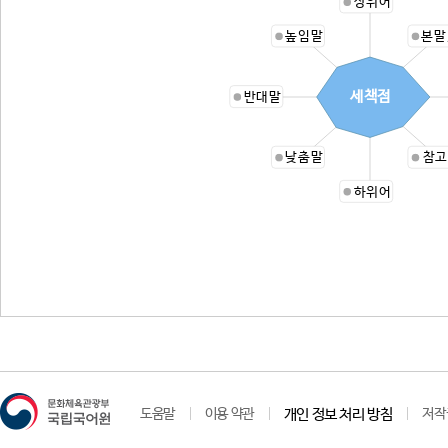
상위어
높임말
본말
세책점
반대말
낮춤말
참고
하위어
도움말
이용 약관
개인 정보 처리 방침
저작