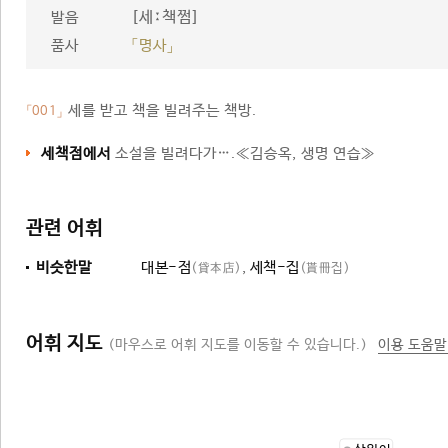
[세ː책쩜]
발음
품사
「명사」
세를 받고 책을 빌려주는 책방.
「001」
세책점에서
소설을 빌려다가….≪김승옥, 생명 연습≫
관련 어휘
비슷한말
대본-점
,
세책-집
(貸本店)
(貰冊집)
어휘 지도
(마우스로 어휘 지도를 이동할 수 있습니다.)
이용 도움말