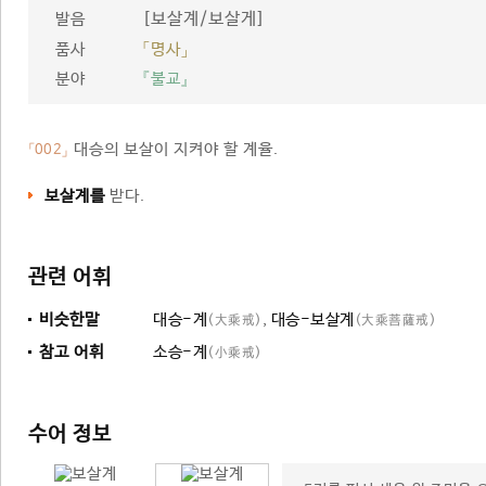
[보살계/보살게]
발음
품사
「명사」
분야
『불교』
대승의 보살이 지켜야 할 계율.
「002」
보살계를
받다.
관련 어휘
비슷한말
대승-계
,
대승-보살계
(大乘戒)
(大乘菩薩戒)
참고 어휘
소승-계
(小乘戒)
수어 정보