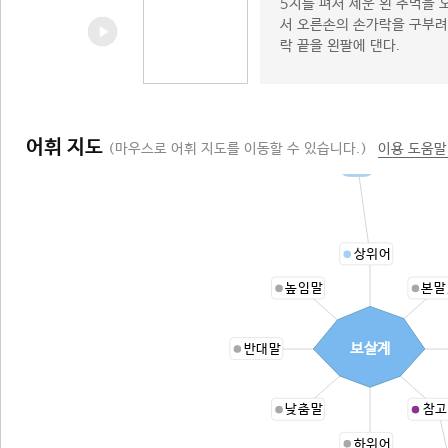
5지를 펴서 세운 왼 주먹을
서 오른손의 손가락을 구부려 
락 끝을 왼팔에 댄다.
어휘 지도
(마우스로 어휘 지도를 이동할 수 있습니다.)
이용 도움말
계율
상위어
높임말
본말
보살계
반대말
낮춤말
참고
하위어