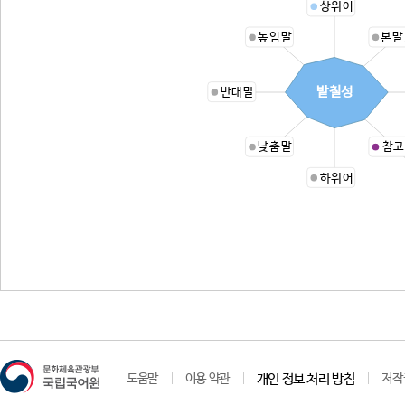
상위어
높임말
본말
밭칠성
반대말
낮춤말
참고
하위어
도움말
이용 약관
개인 정보 처리 방침
저작