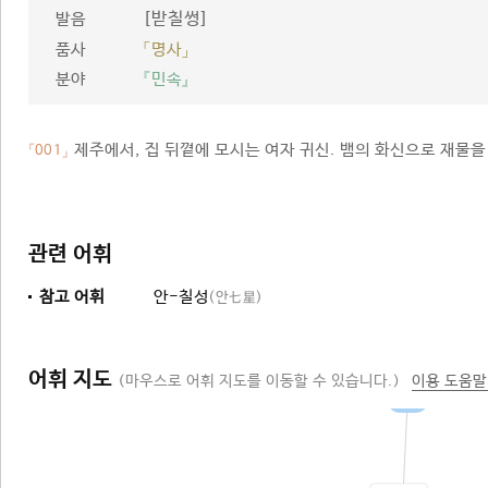
[받칠썽]
발음
품사
「명사」
분야
『민속』
제주에서, 집 뒤꼍에 모시는 여자 귀신. 뱀의 화신으로 재물을
「001」
관련 어휘
참고 어휘
안-칠성
(안七星)
어휘 지도
(마우스로 어휘 지도를 이동할 수 있습니다.)
이용 도움말
귀신