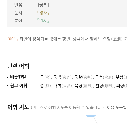
[궁벌]
발음
품사
「명사」
분야
『역사』
죄인의 생식기를 없애는 형벌. 중국에서 행하던 오형(五刑) 
「001」
관련 어휘
비슷한말
궁
,
궁벽
,
궁할
,
궁형
,
부형
(宮)
(宮辟)
(宮割)
(宮刑)
(
참고 어휘
경
,
대벽
,
묵형
,
월형
,
의형
(黥)
(大辟)
(墨刑)
(刖刑)
(
어휘 지도
(마우스로 어휘 지도를 이동할 수 있습니다.)
이용 도움말
오형