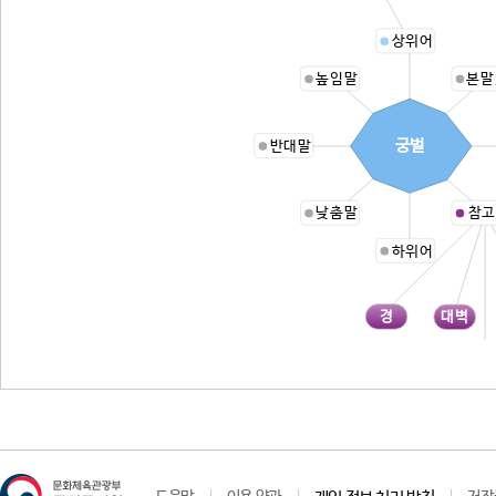
상위어
높임말
본말
궁벌
반대말
낮춤말
참고
하위어
경
대벽
월