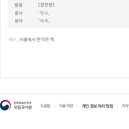
[경판본]
발음
품사
「명사」
분야
『매체』
서울에서 판각한 책.
「001」
도움말
이용 약관
개인 정보 처리 방침
저작