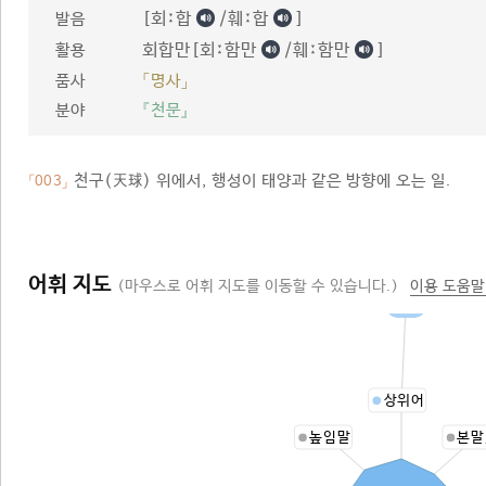
[회ː합
/훼ː합
]
발음
회합만[회ː함만
/훼ː함만
]
활용
품사
「명사」
분야
『천문』
천구(天球) 위에서, 행성이 태양과 같은 방향에 오는 일.
「003」
어휘 지도
(마우스로 어휘 지도를 이동할 수 있습니다.)
이용 도움말
일
상위어
높임말
본말