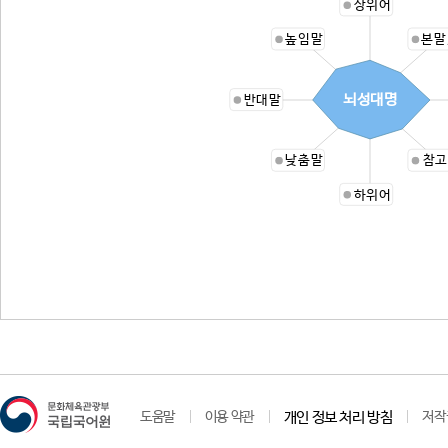
상위어
높임말
본말
뇌성대명
반대말
낮춤말
참고
하위어
도움말
이용 약관
개인 정보 처리 방침
저작