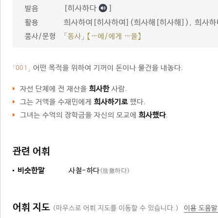
[히사하다
]
발음
희사하여[히사하여](희사해[히사해]), 희사하
활용
품사/문형
「동사」 【…에/에게 …을】
어떤 목적을 위하여 기꺼이 돈이나 물건을 내놓다.
「001」
자선 단체에 전 재산을
희사한
사람.
그는 거액을 수재민에게
희사하기로
했다.
그녀는 수억의 장학금을 자신의 모교에
희사했다
.
관련 어휘
비슷한말
사철-하다
(捨撤하다)
어휘 지도
(마우스로 어휘 지도를 이동할 수 있습니다.)
이용 도움말