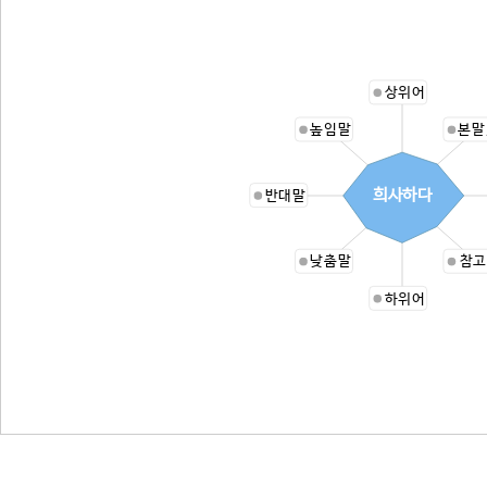
상위어
높임말
본말
희사하다
반대말
낮춤말
참고
하위어