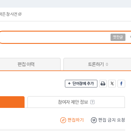
작은 창 사전
옛한글
편집 이력
토론하기
0
단어장에 추가
참여자 제안 정보
편집하기
편집 금지 요청