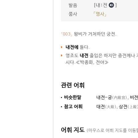
[내ː전
]
발음
품사
「명사」
왕비가 거처하던 궁전.
「003」
내전에
들다.
영초도
내전
출입은 하지만 중전께나 
시다.≪박종화, 전야≫
관련 어휘
비슷한말
내전-궁
,
비
(內殿宮)
참고 어휘
대전
,
상전
(大殿)
(上殿
어휘 지도
(마우스로 어휘 지도를 이동할