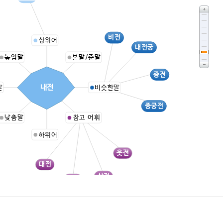
비전
상위어
내전궁
높임말
본말/준말
중전
내전
말
비슷한말
중궁전
낮춤말
참고 어휘
하위어
웃전
대전
상전
왕궁