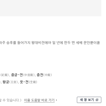
자주 승후를 들어가지 왕대비전에야 일 년에 한두 번 세배 문안뿐이올
전
,
중궁-전
,
중전
(妃殿)
(中宮殿)
(中殿)
,
왕궁
,
웃-전
)
(王宮)
(웃殿)
새 창 보기
 수 있습니다.)
이용 도움말 바로 가기
궁궐