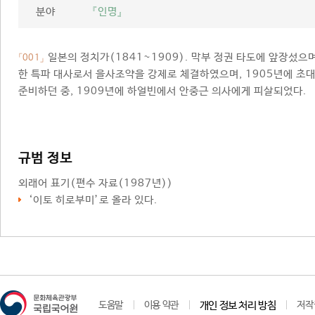
분야
『인명』
일본의 정치가(1841~1909). 막부 정권 타도에 앞장섰으
「001」
한 특파 대사로서 을사조약을 강제로 체결하였으며, 1905년에 초
준비하던 중, 1909년에 하얼빈에서 안중근 의사에게 피살되었다.
규범 정보
외래어 표기
(편수 자료(1987년))
‘이토 히로부미’로 올라 있다.
도움말
이용 약관
개인 정보 처리 방침
저작