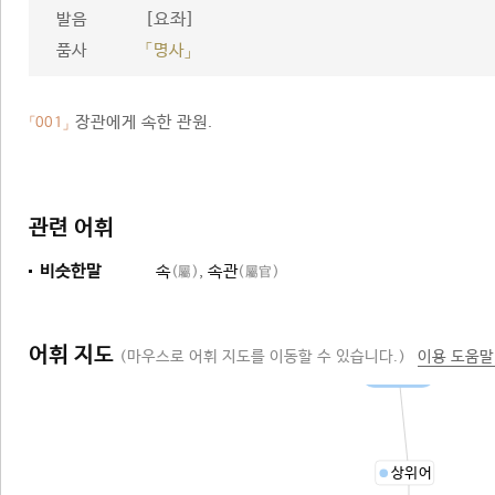
[요좌]
발음
품사
「명사」
장관에게 속한 관원.
「001」
관련 어휘
비슷한말
속
,
속관
(屬)
(屬官)
어휘 지도
(마우스로 어휘 지도를 이동할 수 있습니다.)
이용 도움말
벼슬아치
상위어