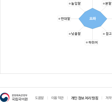
높임말
본말
요좌
반대말
낮춤말
참고
하위어
도움말
이용 약관
개인 정보 처리 방침
저작