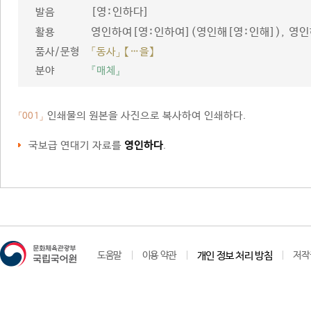
[영ː인하다]
발음
영인하여[영ː인하여](영인해[영ː인해]), 영
활용
품사/문형
「동사」 【…을】
분야
『매체』
인쇄물의 원본을 사진으로 복사하여 인쇄하다.
「001」
국보급 연대기 자료를
영인하다
.
도움말
이용 약관
개인 정보 처리 방침
저작