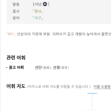
[서낭
]
발음
품사
「명사」
분야
『지구』
선상지의 가운데 부분. 지하수가 깊고 개발이 늦어져서 들판으
「001」
관련 어휘
참고 어휘
선단
,
선정
(扇端)
(扇頂)
어휘 지도
(마우스로 어휘 지도를 이동할 수 있습니다.)
이용 도움말
선상지