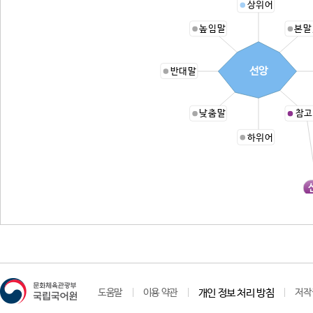
상위어
높임말
본말
선앙
반대말
낮춤말
참고
하위어
도움말
이용 약관
개인 정보 처리 방침
저작