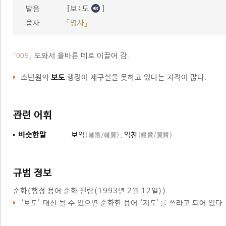
[보ː도
]
발음
품사
「명사」
도와서 올바른 데로 이끌어 감.
「005」
소년원의
보도
행정이 제구실을 못하고 있다는 지적이 많다.
관련 어휘
비슷한말
보익
,
익찬
(輔翊/輔翼)
(翊贊/翼贊)
규범 정보
순화
(행정 용어 순화 편람(1993년 2월 12일))
‘
보도
’ 대신 될 수 있으면 순화한 용어 ‘
지도
’를 쓰라고 되어 있다.