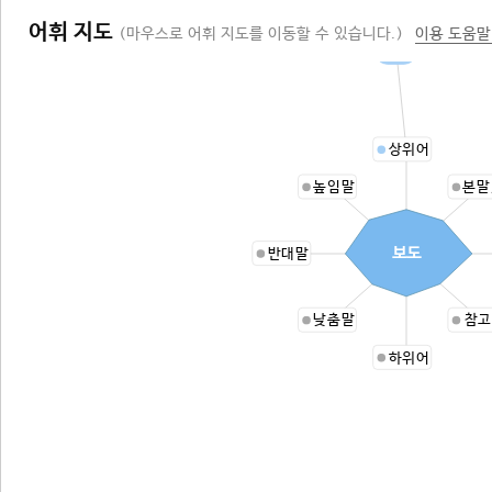
어휘 지도
(마우스로 어휘 지도를 이동할 수 있습니다.)
이용 도움말
인도
상위어
높임말
본말
보도
반대말
낮춤말
참고
하위어