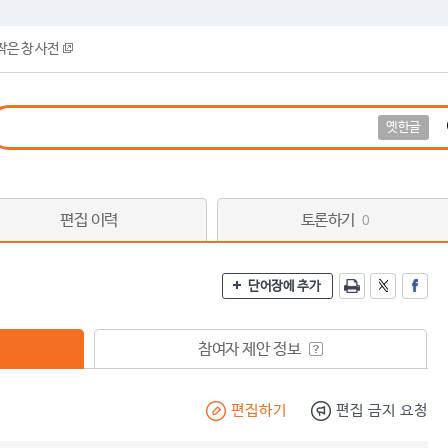
작은 창 사전
옛한글
편집 이력
토론하기
0
단어장에 추가
참여자 제안 정보
편집하기
편집 금지 요청