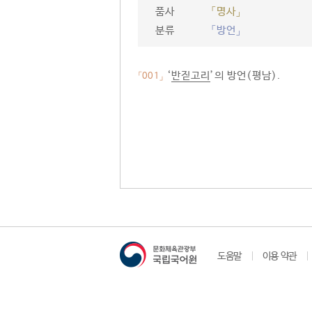
품사
「명사」
분류
「방언」
‘
반짇고리
’의 방언(평남).
「001」
도움말
이용 약관