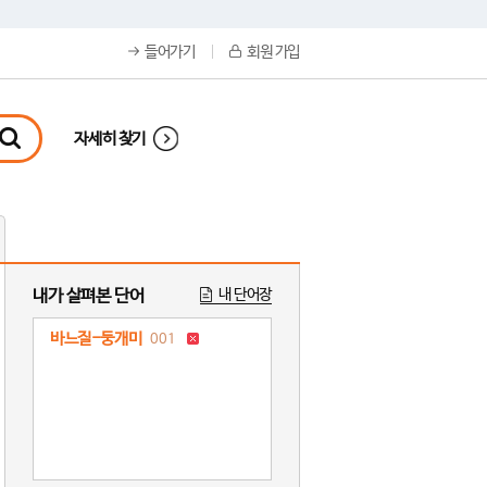
들어가기
회원 가입
자세히 찾기
내가 살펴본 단어
내 단어장
바느질-둥개미
001