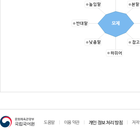
높임말
본말
모제
반대말
낮춤말
참고
하위어
도움말
이용 약관
개인 정보 처리 방침
저작