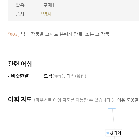
[모제]
발음
품사
「명사」
남의 작품을 그대로 본떠서 만듦. 또는 그 작품.
「002」
관련 어휘
비슷한말
모작
,
의작
(模作)
(擬作)
어휘 지도
(마우스로 어휘 지도를 이동할 수 있습니다.)
이용 도움말
작품
상위어